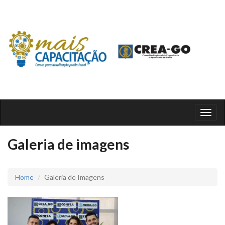
Toggl
naviga
Galeria de imagens
Home
Galeria de Imagens